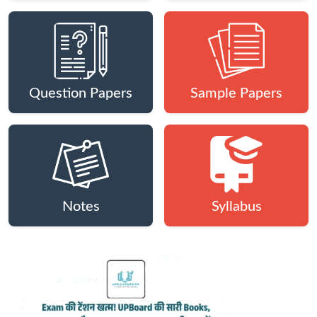
Question Papers
Sample Papers
Notes
Syllabus