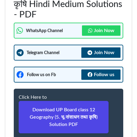
कृषि Hindi Medium Solutions
- PDF
Join Now
WhatsApp Channel
Join Now
Telegram Channel
Follow us
Follow us on Fb
Click Here to
Download UP Board class 12
Geography (5. भू-संसाधन तथा कृषि)
Solution PDF