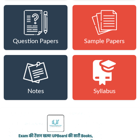
Question Papers
Sample Papers
Notes
Syllabus