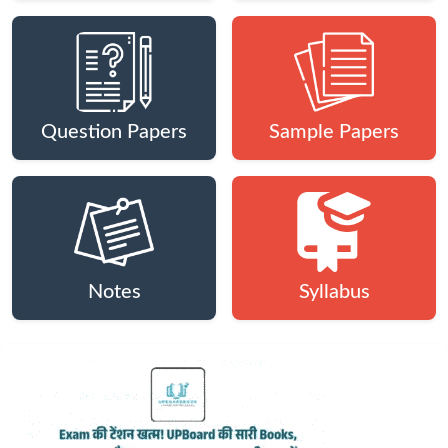
Question Papers
Sample Papers
Notes
Syllabus