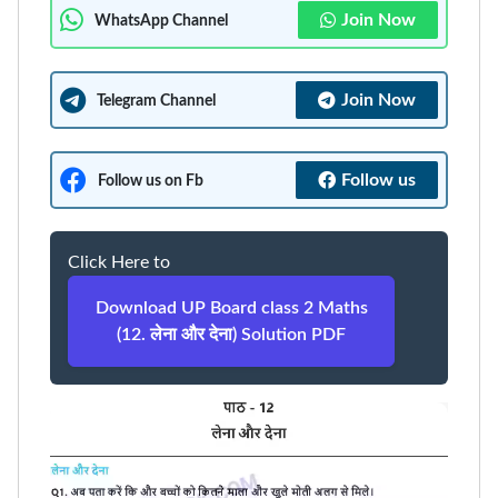
Join Now
WhatsApp Channel
Join Now
Telegram Channel
Follow us
Follow us on Fb
Click Here to
Download UP Board class 2 Maths
(12. लेना और देना) Solution PDF